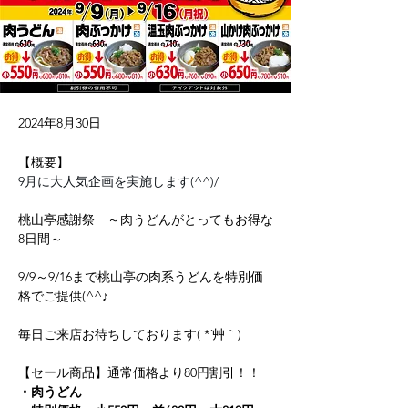
2024年8月30日
【概要】
9月に大人気企画を実施します(^^)/
桃山亭感謝祭　～肉うどんがとってもお得な
8日間～
9/9～9/16まで桃山亭の肉系うどんを特別価
格でご提供(^^♪
毎日ご来店お待ちしております( *´艸｀)
【セール商品】通常価格より80円割引！！
・肉うどん　