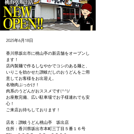
2025年6月18日
香川県坂出市に桃山亭の新店舗をオープンし
ます！
店内製麺で作るしなやかでコシのある麺と、
いりこを効かせた讃岐だしのおうどんをご用
意してお客様をお出迎え。
名物肉ぶっかけ！
肉系のうどんがおススメです(^^)/
お座敷完備、広い駐車場でお子様連れでも安
心！
ご来店お待ちしております！
店名：讃岐うどん桃山亭　坂出店
住所：香川県坂出市本町三丁目５番１６号