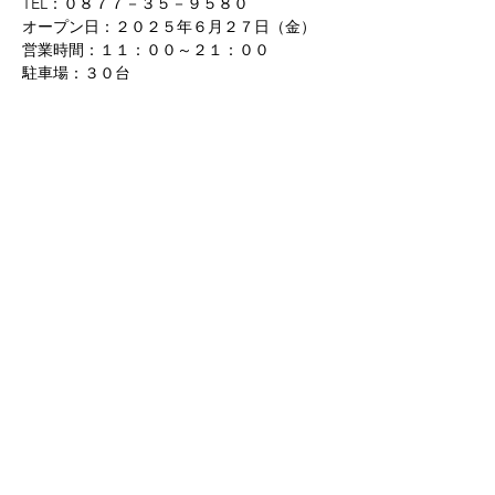
TEL：０８７７－３５－９５８０
オープン日：２０２５年６月２７日（金）
営業時間：１１：００～２１：００
駐車場：３０台
席数：７６席
Previous
Next
株式会社桃山亭
〒700-0945
岡山県岡山市南区新保678番地8
©
2022-2026
株式会社桃山亭 All Rights Reserved.