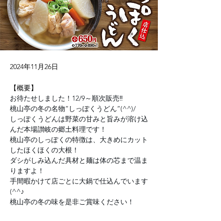
2024年11月26日
【概要】
お待たせしました！12/9～順次販売‼
桃山亭の冬の名物”しっぽくうどん”(^^)/
しっぽくうどんは野菜の甘みと旨みが溶け込
んだ本場讃岐の郷土料理です！
桃山亭のしっぽくの特徴は、大きめにカット
したほくほくの大根！
ダシがしみ込んだ具材と麺は体の芯まで温ま
りますよ！
手間暇かけて店ごとに大鍋で仕込んでいます
(^^♪
桃山亭の冬の味を是非ご賞味ください！