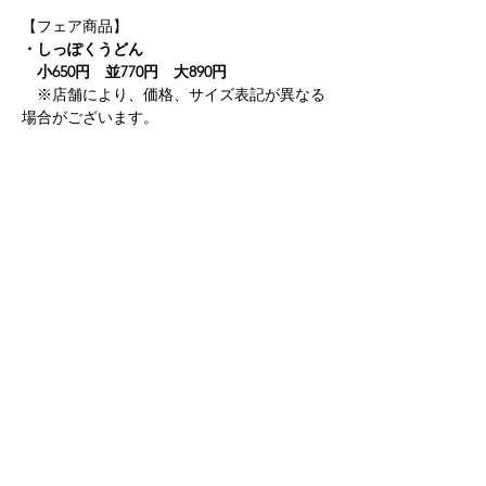
【フェア商品】
・しっぽくうどん　
　小650円　並770円　大890円
　※店舗により、価格、サイズ表記が異なる
場合がございます。
【販売期間】
・2024年12月9日（月）～2025年2月下旬まで
　※店舗により販売日、販売期間が異なる場
合がございます。
Previous
Next
株式会社桃山亭