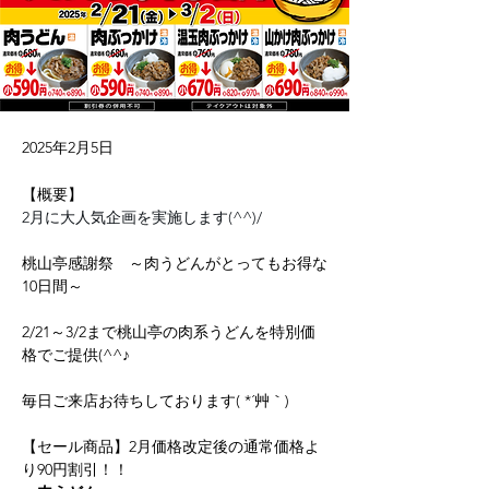
2025年2月5日
【概要】
2月に大人気企画を実施します(^^)/
桃山亭感謝祭　～肉うどんがとってもお得な
10日間～
2/21～3/2まで桃山亭の肉系うどんを特別価
格でご提供(^^♪
毎日ご来店お待ちしております( *´艸｀)
【セール商品】2月価格改定後の通常価格よ
り90円割引！！